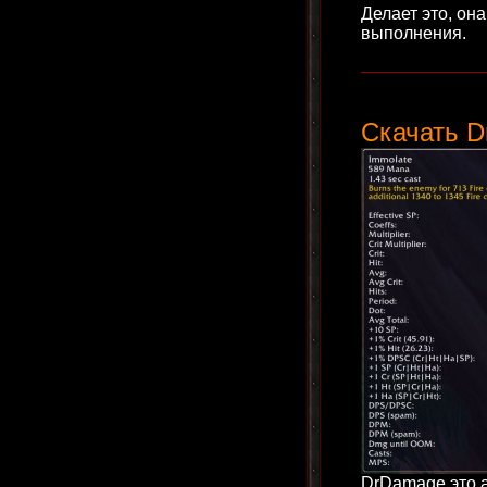
Делает это, он
выполнения.
____________
Скачать 
DrDamage это а