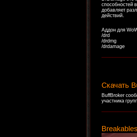
способностей в
добавляет разл
действий.
Аддон для WoW
/drd
/drdmg
/drdamage
____________
Скачать Bu
BuffBroker соо
участника груп
____________
Breakable