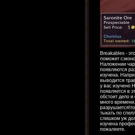
Breakables - эт
поможет сэконо
Наложении чар 
появляются раз
изучена. Напри
выводится трав
у вас изучено 
появляется в э
обстоит дело и
много времени.
разрушается\то
тыкать по спелл
слишком уж дол
изучена профес
пожалеете.