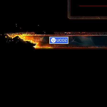
____________