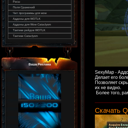
Расы
Поля Сражений
Чит программы для wow
Аддоны для WOTLK
Аддоны для Wow Cataclysm
Тактики рейдов WOTLK
Тактики Cataclysm
Ваша Реклама
SexyMap - Адд
Делает его бол
Позволяет скры
их не видно.
Более того, р
____________
Скачать Q