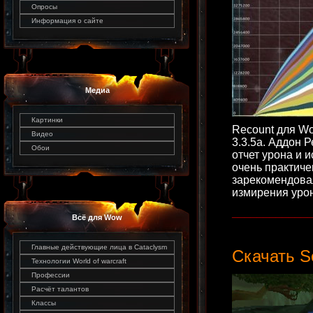
Опросы
Информация о сайте
Медиа
Картинки
Recount для Wo
Видео
3.3.5а. Аддон 
Обои
отчет урона и 
очень практиче
зарекомендовал
измирения урон
____________
Всё для Wow
Главные действующие лица в Cataclysm
Скачать S
Технологии World of warcraft
Профессии
Расчёт талантов
Классы