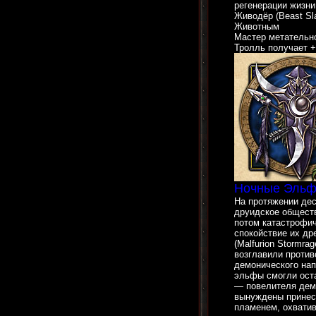
регенерации жизни
Живодёр (Beast Sl
Животным
Мастер метательног
Тролль получает 
Ночные Эльфы
На протяжении де
друидское обществ
потом катастрофи
спокойствие их д
(Malfurion Stormra
возглавили проти
демонического на
эльфы смогли оста
— повелителя дем
вынуждены принест
пламенем, охвати