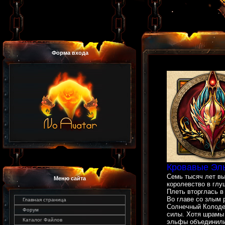
Форма входа
Кровавые Эль
Семь тысяч лет в
Меню сайта
королевство в глу
Плеть вторглась в
Во главе со злым 
Главная страница
Солнечный Колодец
Форум
силы. Хотя шрамы 
Каталог Файлов
эльфы объединили