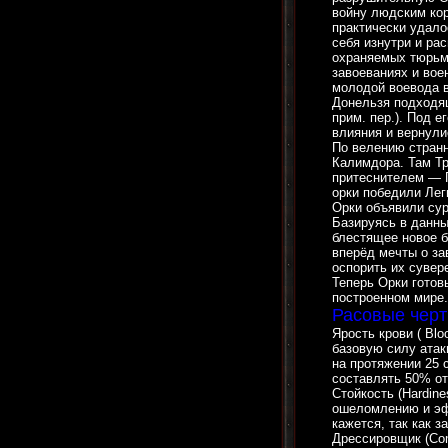
войну людским ко
практически удало
себя изнутри и ра
охраняемых тюрьма
завоеваниях и вое
молодой воевода в
Донельзя подходящ
прим. пер.). Под 
влияния и вернул
По велению странн
Калимдора. Там Тр
притеснителем — 
орки победили Лег
Орки объявили су
Базируясь в данны
блестящее новое б
вперёд мечты о за
оспорить их сувер
Теперь Орки готов
построенном мире.
Расовые черт
Ярость крови ( Blo
базовую силу атаки
на протяжении 25 
составлять 50% о
Стойкость (Hardin
ошеломлению и эфф
кажется, так как 
Дрессировщик (Com