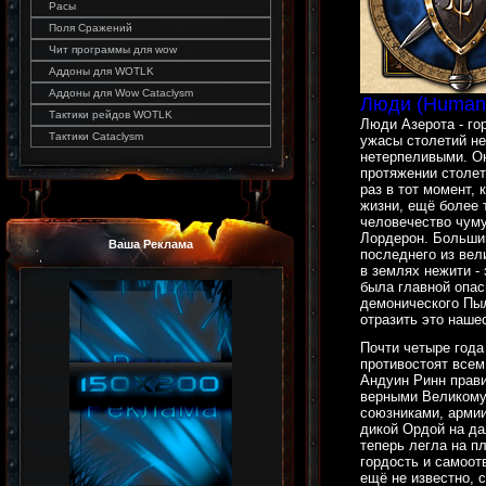
Расы
Поля Сражений
Чит программы для wow
Аддоны для WOTLK
Аддоны для Wow Cataclysm
Люди (Human
Тактики рейдов WOTLK
Люди Азерота - го
Тактики Cataclysm
ужасы столетий не
нетерпеливыми. Он
протяжении столет
раз в тот момент,
жизни, ещё более 
человечество чуму
Лордерон. Больши
Ваша Реклама
последнего из вел
в землях нежити -
была главной опа
демонического Пы
отразить это наше
Почти четыре года
противостоят всем
Андуин Ринн прави
верными Великому
союзниками, армии
дикой Ордой на да
теперь легла на п
гордость и самоо
ещё не известно, с