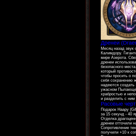
Дренеи (Draen
Месяц назад звук 
Калимдору. Гигант
мире Азерота. Сбе
дренеи использова
безопасного места
который противос
чтобы просить о п
себя сохранению ж
надеются создать 
ужасном Пылающем
храбростью и непо
и разделить с ним
Расовые черт
Подарок Наару (Gif
за 15 секунд - 40 
Отделка драгоценн
дренеи отточили н
Сопротивление тен
получили +10 к со