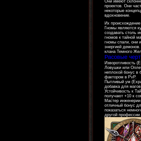
Они имеют склонно
проектов. Они ча
некоторые концепц
вдохновение.
Их происхождение
Гномы являются ку
создавать столь и
гномов к тайной м
гномы спали, они
энергией демонов. 
клана Темного Же
Расовые черт
Изворотливость (Es
Ловушки или Оплет
неплохой бонус в 
фактором в PvP.
Пытливый ум (Expa
добавка для магов
Устойчивость к Тай
получают +10 к со
Мастер инженерии 
отличный бонус дл
показаться немног
другой профессии.