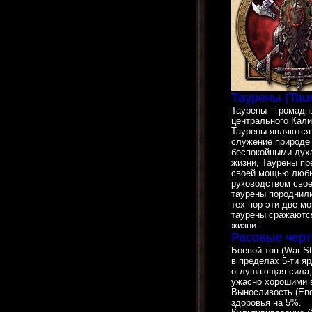
Таурены (Tau
Таурены - громадн
центрального Кали
Таурены являются
служение природе
беспокойными дух
жизни, Таурены п
своей мощью любых
руководством свое
таурены породнили
тех пор эти две м
таурены сражаются
жизни.
Расовые черт
Боевой топ (War S
в пределах 5-ти яр
оглушающая сила, 
ужасно хорошими в
Выносливость (End
здоровья на 5%.