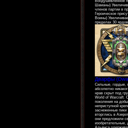
Воодушевленное пр
Шаманы) Увеличива
членов партии в п
Героическое присут
Воины) Увеличивае
пределах 30 ярдов
Дварфы (Dwa
Сильные, гордые, 
абсолютно никаког
нрав скрыт под гр
World of Warcraft
поколения на добы
неприступной кре
заснеженные пики г
вторглись в Азеро
они предложили с
изобретательные,
Альянса одерживат