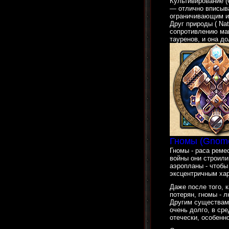
Культивирование (C
— отлично вписыва
ограничивающим иг
Друг природы ( Na
сопротивлению ма
тауренов, и она д
Гномы (Gnom
Гномы - раса реме
войны они строили
аэропланы - чтобы
эксцентричным ха
Даже после того, 
потерян, гномы - 
Другим существам 
очень долго, в сре
отечески, особенн