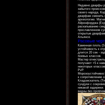
Недавно дварфы р
забытого происхож
своего народа, Ко
дварфам сменить 
археологию. Магн
Айронфорджа (Explo
раскапыванию секр
прославленном су
открытые дварфами
Альянсе.
Расовые черт
Каменная плоть (S
устойчивость к от
длится 20 сек - з
боевых классов.
Мастер огнестрель
получают +5 к на
некоторых классов
PvP.
Морозоустойчивост
к сопротивлению х
Кладоискатель (Tre
сундуки с сокрови
никакой задержки.
видны без пробле