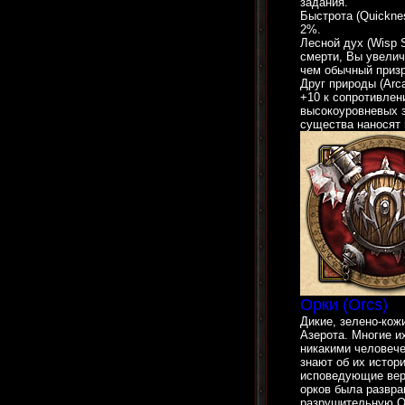
задания.
Быстрота (Quickne
2%.
Лесной дух (Wisp S
смерти, Вы увелич
чем обычный призр
Друг природы (Arc
+10 к сопротивле
высокоуровневых з
существа наносят 
Орки (Orcs)
Дикие, зелено-кож
Азерота. Многие 
никакими человече
знают об их истор
исповедующие веру
орков была развр
разрушительную О