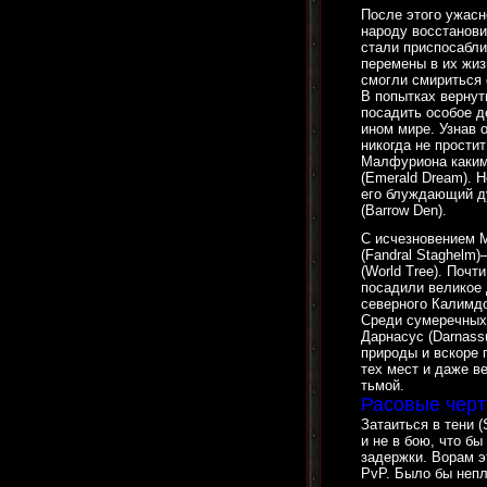
После этого ужасн
народу восстанов
стали приспосабли
перемены в их жиз
смогли смириться 
В попытках вернут
посадить особое д
ином мире. Узнав 
никогда не прости
Малфуриона каким-
(Emerald Dream). 
его блуждающий ду
(Barrow Den).
С исчезновением 
(Fandral Staghelm
(World Tree). Почт
посадили великое 
северного Калимдо
Среди сумеречных 
Дарнасус (Darnass
природы и вскоре 
тех мест и даже в
тьмой.
Расовые черт
Затаиться в тени 
и не в бою, что бы
задержки. Ворам э
PvP. Было бы непл