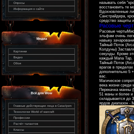
называть себя "к
Опросы
восстановить те м
Информация о сайте
Вдохновленные лид
Санстрайдера, кро
средство защиты и
Расовые чер
Расовые чертыМист
эльфам очень легк
Медиа
навыку зачаровани
Тайный Поток (Arc
Колдуны) Заставля
Картинки
секунды. Кроме эт
Видео
каждый Mana Tap, 
Тайный Поток (Arca
Обои
врагов в пределах
дополнительно 5 +
вас.
Магическое сопрот
века жизни среди 
Перекачка манны (
Всё для Wow
51 маны и более и
складывается до 3 
ярдов диапазон - 
Главные действующие лица в Cataclysm
Технологии World of warcraft
Профессии
Расчёт талантов
Классы