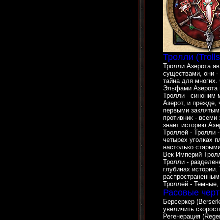
Тролли (Trolls
Тролли Азерота я
существами, они -
тайна для многих.
Эльфами Азерота н
Тролли - синоним 
Азерот, и прежде,
первыми заклятым
противник - всеми
знает историю Азе
Троллей - Тролли 
четырех уголках п
настолько старыми
Век Империй Тролл
Тролли - разделен
глубинах истории
распространенными
Троллей - Темные,
Расовые черт
Берсеркер (Berserk
увеличить скорость
Регенерация (Rege