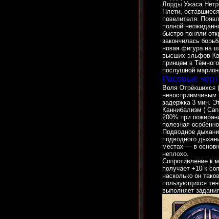
Лорды Ужаса Нетр
Плети, оставшиеся
повелителя. Появл
полной неожиданно
быстро поняли отк
закончилась борьб
новая фигура на ш
высших эльфов Кв
принцем в Тёмного
послушной марион
Расовые черт
Воля Отрёкшихся (W
невосприимчивым к
задержка 3 мин. Э
Каннибализм ( Cann
200% при пожирани
полезная особеннос
Подводное дыхание
подводного дыхани
местах — в основн
неплохо.
Сопротивление к м
получает +10 к со
насколько он тако
пользующихся тене
выполняет задания