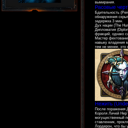
вымирания.
Расовые черт
Бдительность (Perc
обнаружения скрыт
задержка 3 мин.
Дух нации (The Hum
Дипломатия (Diplo
фракций, однако с
Мастер фехтования
навыку владения м
тем не менее, это
Нежить (Unde
После поражения 
Короля Личей Нер`
могущественный п
ставленник, прокл
Лордерон, что бы 