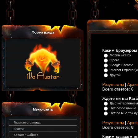
Форма входа
Каким браузером
Mozilla Firefox
Opera
Google Chrome
Internet Explorer
Другой
Результаты
|
Архив
Всего ответов:
6
Ждёте ли вы Кат
Да с нетерпением
Нет безразлично
Меню сайта
Нет по мне так л
Результаты
|
Архив
Главная страница
Всего ответов:
8
Форум
Каталог Файлов
Каким классом вы