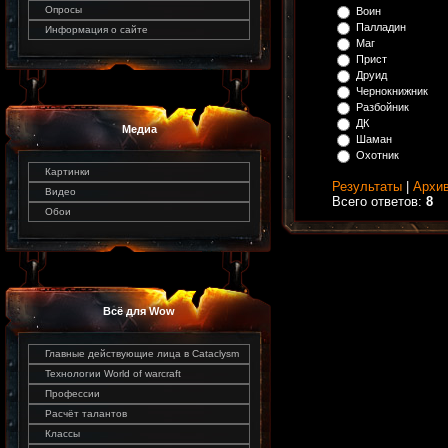
Опросы
Воин
Палладин
Информация о сайте
Маг
Прист
Друид
Чернокнижник
Разбойник
ДК
Медиа
Шаман
Охотник
Картинки
Результаты
|
Архив
Видео
Всего ответов:
8
Обои
Всё для Wow
Главные действующие лица в Cataclysm
Технологии World of warcraft
Профессии
Расчёт талантов
Классы